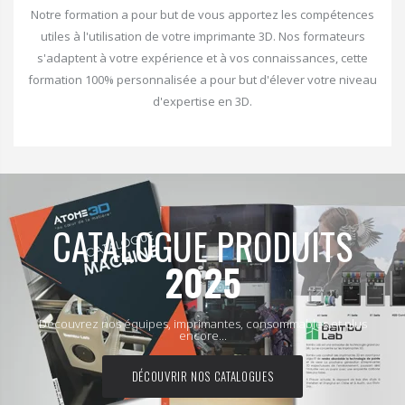
Notre formation a pour but de vous apportez les compétences
utiles à l'utilisation de votre imprimante 3D. Nos formateurs
s'adaptent à votre expérience et à vos connaissances, cette
formation 100% personnalisée a pour but d'élever votre niveau
d'expertise en 3D.
CATALOGUE PRODUITS
2025
Découvrez nos équipes, imprimantes, consommables et plus
encore...
DÉCOUVRIR NOS CATALOGUES