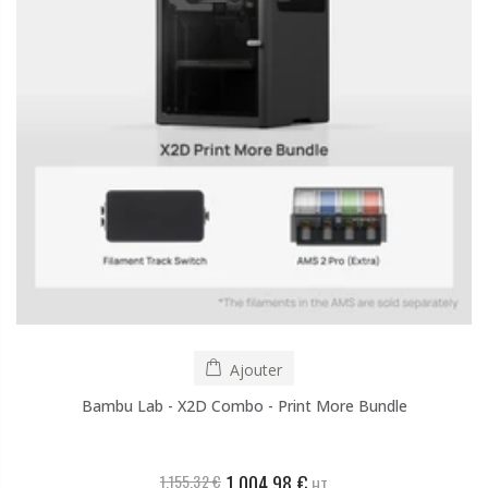
Ajouter
Bambu Lab - X2D Combo - Print More Bundle
1.155,32 €
1.004,98 €
HT